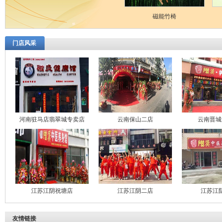
磁能竹椅
门店风采
河南驻马店翡翠城专卖店
云南保山二店
云南晋城
江苏江阴祝塘店
江苏江阴二店
江苏江
友情链接