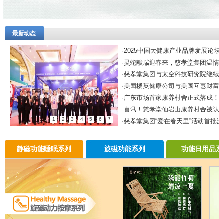
最新动态
·
2025中国大健康产业品牌发展论坛圆
·
灵蛇献瑞迎春来，慈孝堂集团温情送
·
慈孝堂集团与太空科技研究院继续深
·
美国楼英健康公司与美国互惠财富集
·
广东市场首家康养村舍正式落成！
·
喜讯！慈孝堂仙岩山康养村舍被认定
1
2
3
4
5
6
7
·
慈孝堂集团“爱在春天里”活动首批温
静磁功能睡眠系列
旋磁功能系列
功能日用品