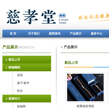
首 页
关于我们
新闻资讯
产品展示
服务中心
产品展示
+ 产品展示
PRODUCTS
新品上市
新品上市
静磁睡眠
床垫
被子\套件
枕头
旋磁动力
能量磁波项链
旋磁椅