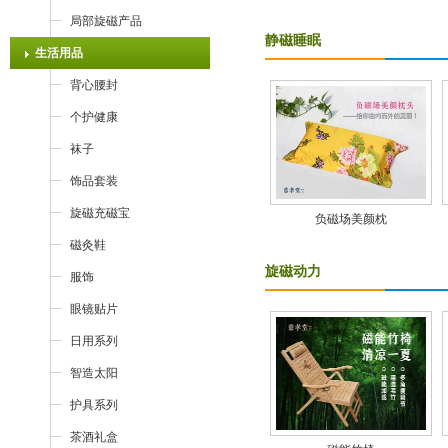
局部旋磁产品
静磁睡眠
生活用品
背心腰封
个护健康
袜子
饰品套装
旋磁充磁宝
负磁场美颜枕
磁灸鞋
旋磁动力
服饰
眼镜贴片
日用系列
智造太阳
护具系列
茶酒礼盒